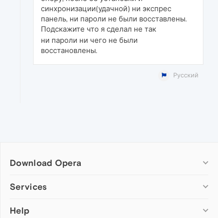
синхронизации(удачной) ни экспрес
панель, ни пароли не были восставлены.
Подскажите что я сделал не так
ни пароли ни чего не были
восстановлены.
Русский
Download Opera
Computer browsers
Services
Opera for Windows
Help
Add-ons
Opera for Mac