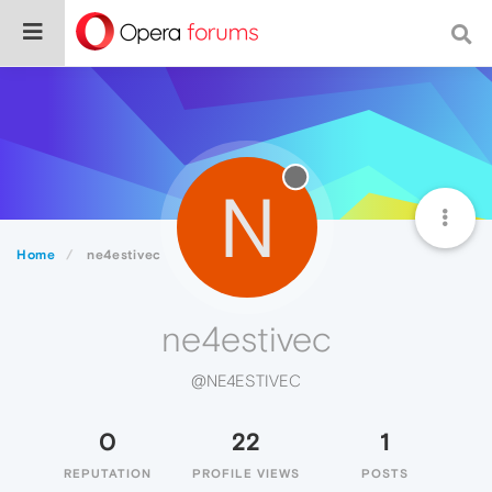
N
Home
ne4estivec
ne4estivec
@NE4ESTIVEC
0
22
1
REPUTATION
PROFILE VIEWS
POSTS