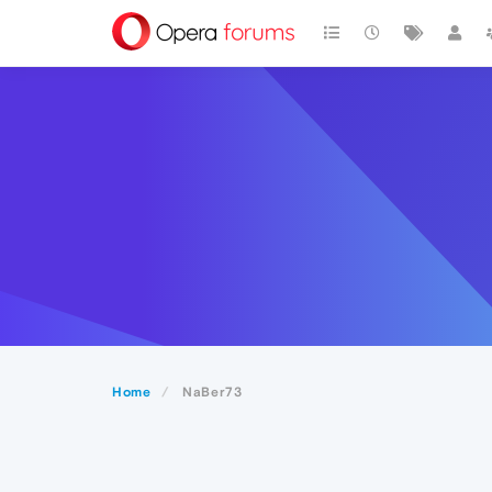
Home
NaBer73