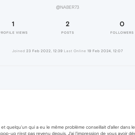
@NABER73
1
2
0
PROFILE VIEWS
POSTS
FOLLOWERS
Joined
23 Feb 2022, 12:39
Last Online
19 Feb 2024, 12:07
r et quelqu'un qui a eu le même problème conseillait d'aller dans 
 le pop-up n'est pas revenu depuis. J'ai l'impression de vous avoir d