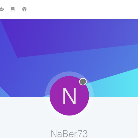
N
NaBer73