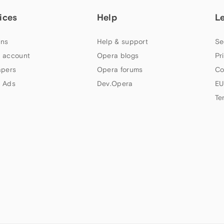
ices
Help
L
ns
Help & support
Se
 account
Opera blogs
Pr
apers
Opera forums
Co
 Ads
Dev.Opera
EU
Te