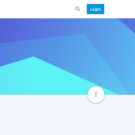
Login