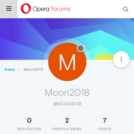
M
Home
Moon2018
Moon2018
@MOON2018
0
2
7
REPUTATION
PROFILE VIEWS
POSTS