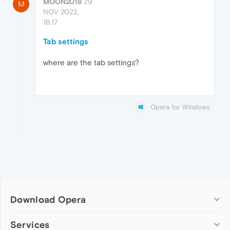
MOON2018
29
M
NOV 2022,
18:17
Tab settings
where are the tab settings?
Opera for Windows
Download Opera
Computer browsers
Services