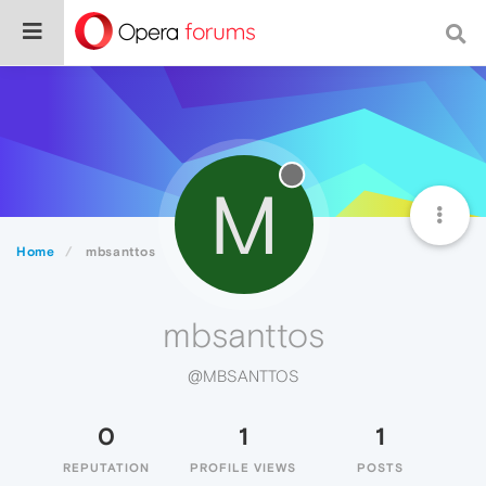
M
Home
mbsanttos
mbsanttos
@MBSANTTOS
0
1
1
REPUTATION
PROFILE VIEWS
POSTS