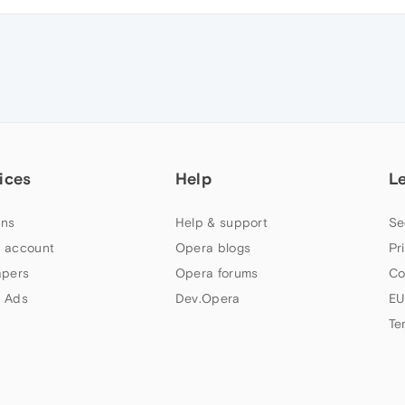
ices
Help
L
ns
Help & support
Se
 account
Opera blogs
Pr
apers
Opera forums
Co
 Ads
Dev.Opera
EU
Te