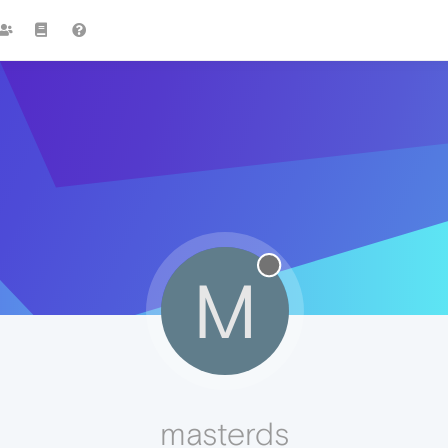
M
masterds