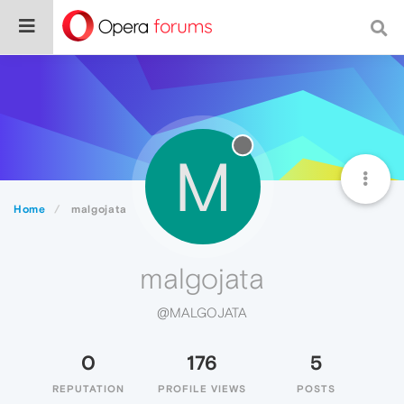
M
Home
malgojata
malgojata
@MALGOJATA
0
176
5
REPUTATION
PROFILE VIEWS
POSTS