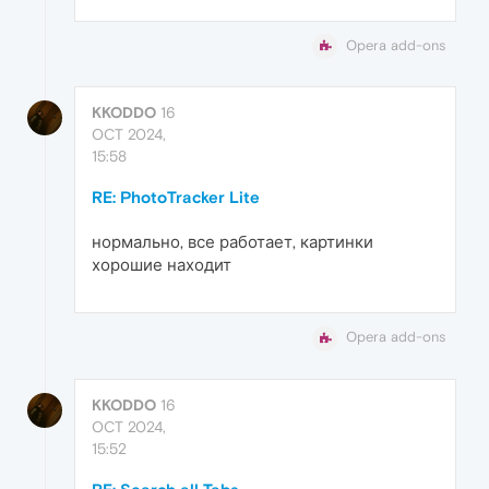
Opera add-ons
KKODDO
16
OCT 2024,
15:58
RE: PhotoTracker Lite
нормально, все работает, картинки
хорошие находит
Opera add-ons
KKODDO
16
OCT 2024,
15:52