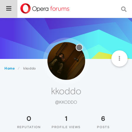
Home
kkoddo
kkoddo
@KKODDO
0
1
6
REPUTATION
PROFILE VIEWS
POSTS