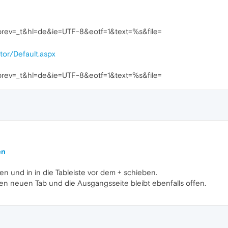
&prev=_t&hl=de&ie=UTF-8&eotf=1&text=%s&file=
tor/Default.aspx
&prev=_t&hl=de&ie=UTF-8&eotf=1&text=%s&file=
en
en und in in die Tableiste vor dem + schieben.
nen neuen Tab und die Ausgangsseite bleibt ebenfalls offen.