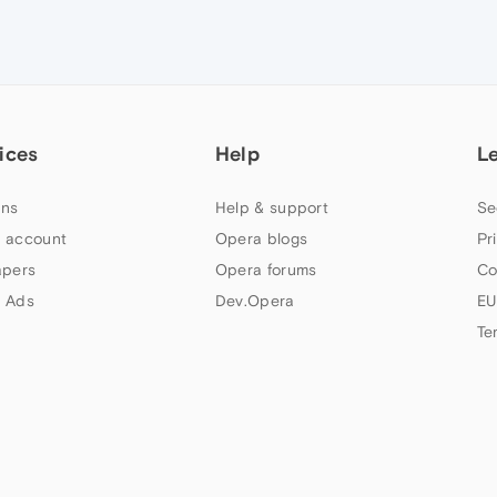
ices
Help
L
ns
Help & support
Se
 account
Opera blogs
Pr
apers
Opera forums
Co
 Ads
Dev.Opera
EU
Te