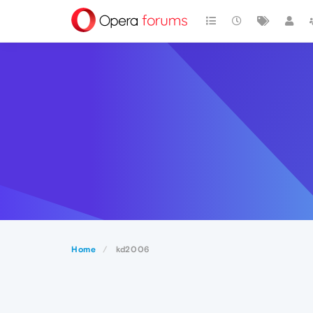
Home
kd2006