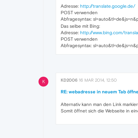
Adresse:
http://translate.google.de/
POST verwenden
Abfragesyntax: sl=auto&tl=de&js=n
Das selbe mit Bing:
Adresse:
http://www.bing.com/transla
POST verwenden
Abfragesyntax: sl=auto&tl=de&js=n
KD2006
16 MAR 2014, 12:50
K
RE: webadresse in neuem Tab öffn
Alternativ kann man den Link markier
Somit öffnet sich die Webseite in ei