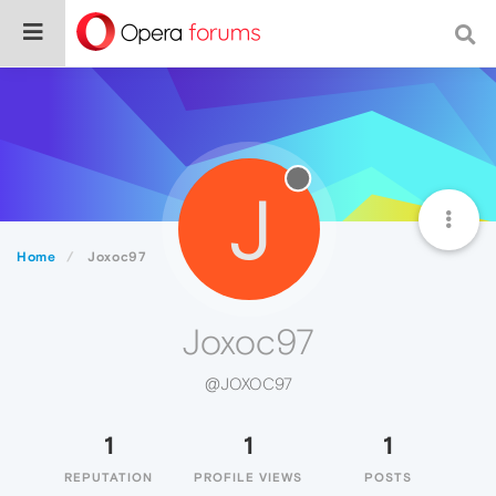
J
Home
Joxoc97
Joxoc97
@JOXOC97
1
1
1
REPUTATION
PROFILE VIEWS
POSTS