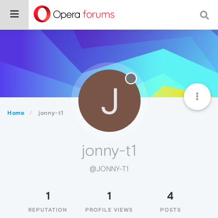
J
Home
jonny-t1
jonny-t1
@JONNY-T1
1
1
4
REPUTATION
PROFILE VIEWS
POSTS