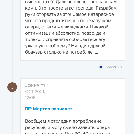
выделено гб) Дальше виснет опера и сам
комп. Это просто атас, господа! Разрабам
руки оторвать за это! Самое интересное
что это продолжится и с перезапуском
оперы, с теми же вкладками. Никакой
оптимизации абсолютно, позор, да и
только. Исправлять собираетесь эту
ужасную проблему? Ни один другой
браузер столько не потребляет...
Русский
JONNY-T1
4
J
OCT 2021,
12:06
RE: Мертво зависает
Вообщем я отследил потребление
ресурсов, и могу смело заявить, опера
скатилась в хлам. При 30-40 открытых