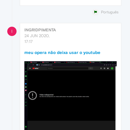
Português
INGRIDPIMENTA
I
24 JUN 2020,
17:17
meu opera não deixa usar o youtube