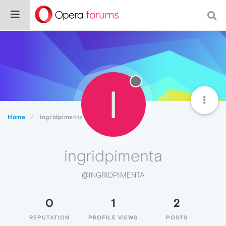
I
Home
ingridpimenta
ingridpimenta
@INGRIDPIMENTA
0
1
2
REPUTATION
PROFILE VIEWS
POSTS