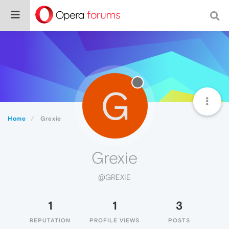
G
Home
Grexie
Grexie
@GREXIE
1
1
3
REPUTATION
PROFILE VIEWS
POSTS