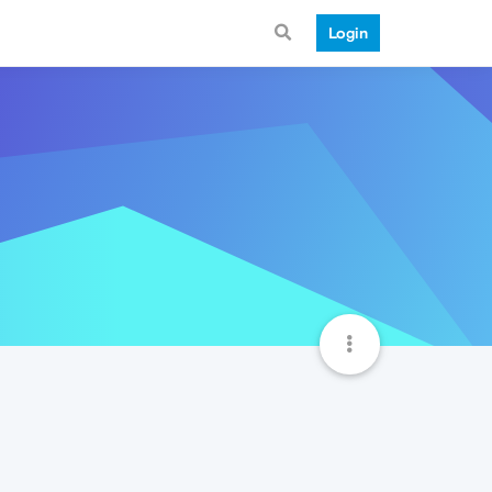
Login