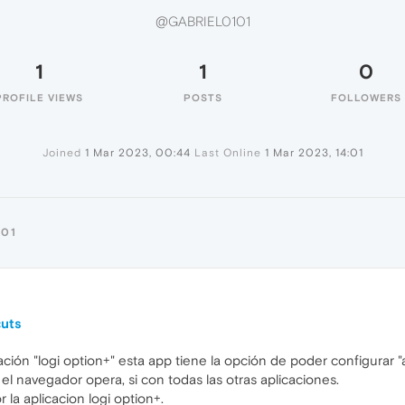
@GABRIEL0101
1
1
0
PROFILE VIEWS
POSTS
FOLLOWERS
Joined
1 Mar 2023, 00:44
Last Online
1 Mar 2023, 14:01
101
cuts
ación "logi option+" esta app tiene la opción de poder configurar 
el navegador opera, si con todas las otras aplicaciones.
r la aplicacion logi option+.