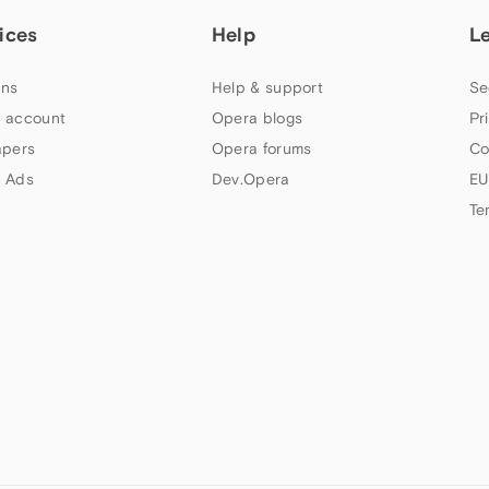
ices
Help
L
ns
Help & support
Se
 account
Opera blogs
Pr
apers
Opera forums
Co
 Ads
Dev.Opera
EU
Te