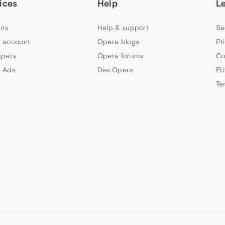
ices
Help
L
ns
Help & support
Se
 account
Opera blogs
Pr
apers
Opera forums
Co
 Ads
Dev.Opera
EU
Te