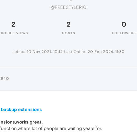
@FREESTYLER10
2
2
0
PROFILE VIEWS
POSTS
FOLLOWERS
Joined
10 Nov 2021, 10:14
Last Online
20 Feb 2024, 11:30
ER10
, backup extensions
nsions,works great.
function,where lot of people are waiting years for.