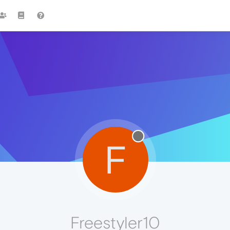
F
Freestyler10