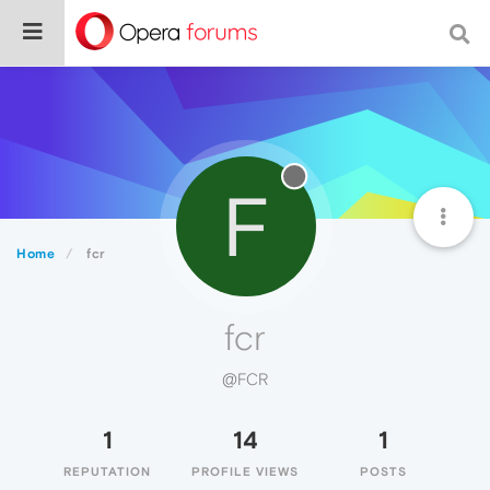
F
Home
fcr
fcr
@FCR
1
14
1
REPUTATION
PROFILE VIEWS
POSTS