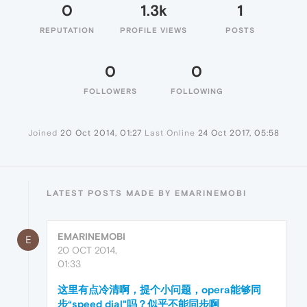
0
1.3k
1
REPUTATION
PROFILE VIEWS
POSTS
0
0
FOLLOWERS
FOLLOWING
Joined
20 Oct 2014, 01:27
Last Online
24 Oct 2017, 05:58
LATEST POSTS MADE BY EMARINEMOBI
EMARINEMOBI
E
20 OCT 2014,
01:33
这里有点冷清啊，提个小问题，opera能够同
步“speed dial"吗？似乎不能同步啊