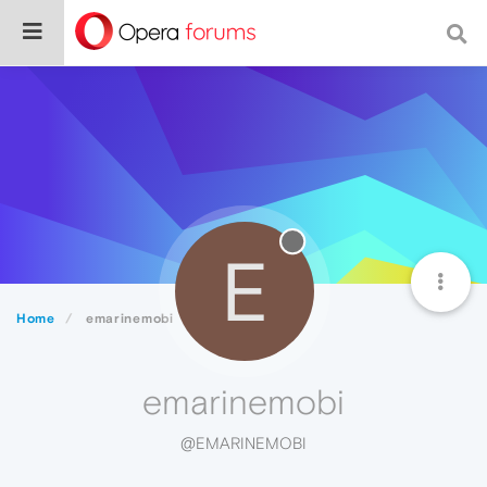
E
Home
emarinemobi
emarinemobi
@EMARINEMOBI