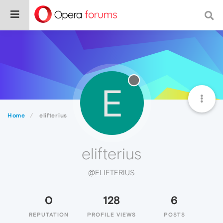
E
Home
elifterius
elifterius
@ELIFTERIUS
0
128
6
REPUTATION
PROFILE VIEWS
POSTS