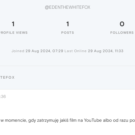
@EDENTHEWHITEFOX
1
1
0
PROFILE VIEWS
POSTS
FOLLOWERS
Joined
29 Aug 2024, 07:29
Last Online
29 Aug 2024, 11:33
ITEFOX
:36
momencie, gdy zatrzymuję jakiś film na YouTube albo od razu po z