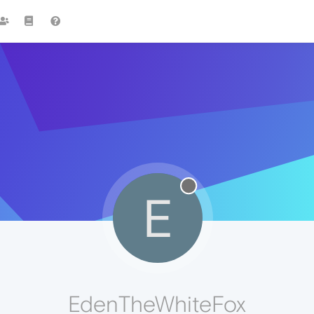
E
EdenTheWhiteFox