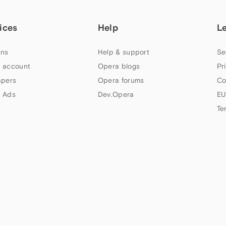
ices
Help
L
ns
Help & support
Se
 account
Opera blogs
Pr
apers
Opera forums
Co
 Ads
Dev.Opera
EU
Te