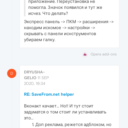
приложение. Переустановка не
помогла. Значок появился и тут же
исчез. Что делать?
Экспресс панель -> ПКМ -> расширения ->
находим искомое -> настройки ->
скрывать с панели иснструментов
убираем галку.
Opera add-ons
DRYUSHA-
D
GELIO
11 SEP
2020, 19:34
RE: SaveFrom.net helper
Вконакт качает... Но!! И тут стоит
задуматся о том стоит ли устанвливать
это...
Доп реклама, режется адблоком, но