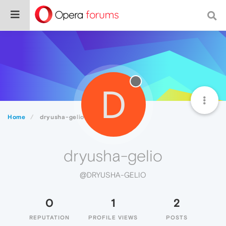
D
Home
dryusha-gelio
dryusha-gelio
@DRYUSHA-GELIO
0
1
2
REPUTATION
PROFILE VIEWS
POSTS