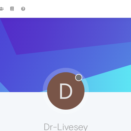
D
Dr-Livesey