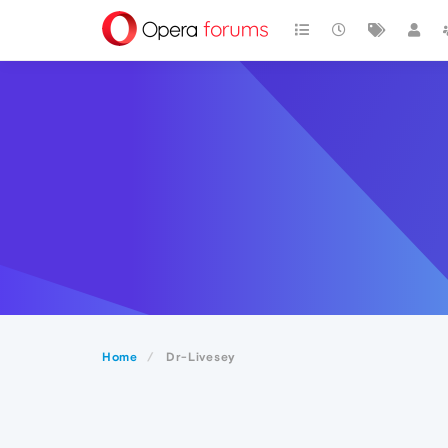
Home
Dr-Livesey