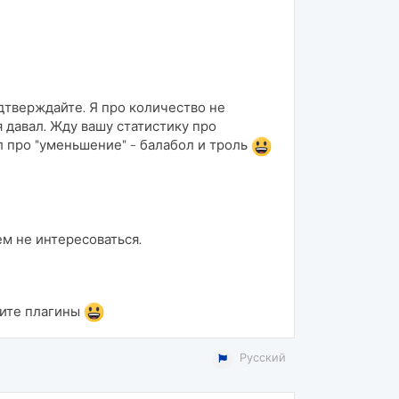
дтверждайте. Я про количество не
я давал. Жду вашу статистику про
ил про "уменьшение" - балабол и троль
м не интересоваться.
щите плагины
Русский