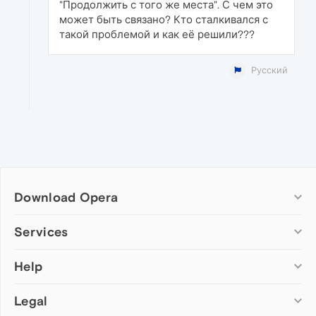
"Продолжить с того же места". С чем это
может быть связано? Кто сталкивался с
такой проблемой и как её решили???
Русский
Download Opera
Computer browsers
Services
Opera for Windows
Help
Add-ons
Opera for Mac
Opera account
Opera for Linux
Legal
Wallpapers
Help & support
Opera beta version
Opera Ads