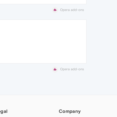
Opera add-ons
Opera add-ons
egal
Company