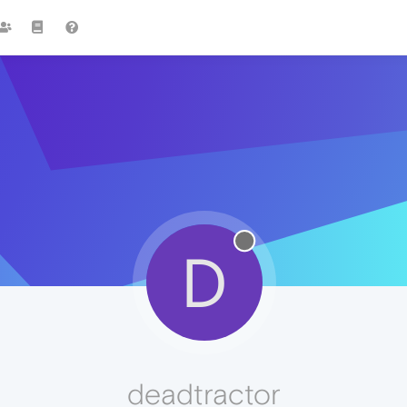
D
deadtractor