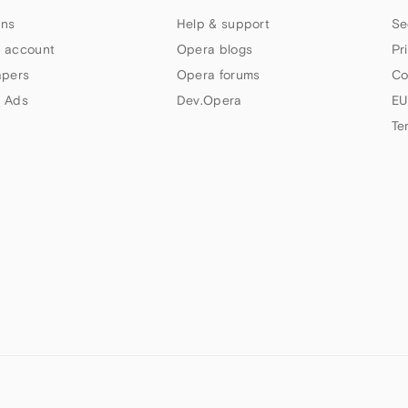
ns
Help & support
Se
 account
Opera blogs
Pr
apers
Opera forums
Co
 Ads
Dev.Opera
EU
Te