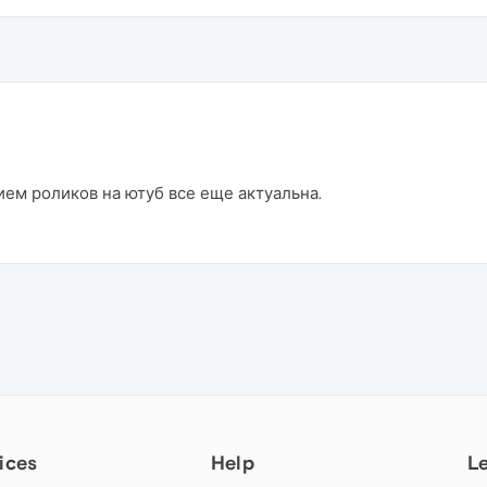
ем роликов на ютуб все еще актуальна.
ices
Help
L