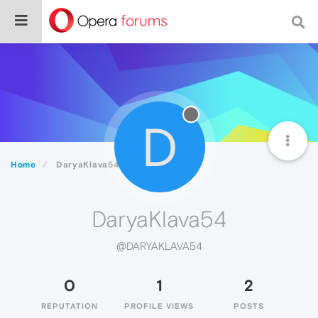
D
Home
DaryaKlava54
DaryaKlava54
@DARYAKLAVA54
0
1
2
REPUTATION
PROFILE VIEWS
POSTS