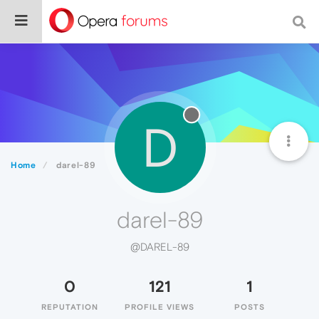
D
Home
darel-89
darel-89
@DAREL-89
0
121
1
REPUTATION
PROFILE VIEWS
POSTS