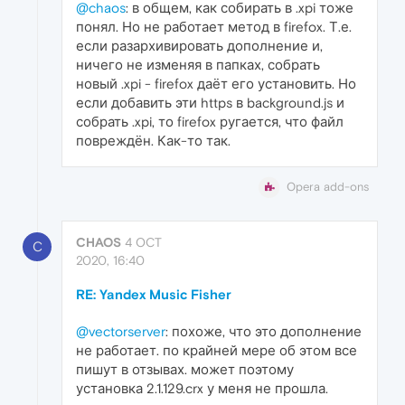
@chaos
: в общем, как собирать в .xpi тоже
понял. Но не работает метод в firefox. Т.е.
если разархивировать дополнение и,
ничего не изменяя в папках, собрать
новый .xpi - firefox даёт его установить. Но
если добавить эти https в background.js и
собрать .xpi, то firefox ругается, что файл
повреждён. Как-то так.
Opera add-ons
CHAOS
4 OCT
C
2020, 16:40
RE: Yandex Music Fisher
@vectorserver
: похоже, что это дополнение
не работает. по крайней мере об этом все
пишут в отзывах. может поэтому
установка 2.1.129.crx у меня не прошла.