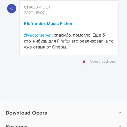
CHAOS
4 OCT
C
2020, 15:07
RE: Yandex Music Fisher
@vectorserver
: спасибо, помогло. Еще б
кто-нибудь для Firefox это реализовал, а то
уже отвык от Оперы.
Opera add-ons
Download Opera
Computer browsers
Services