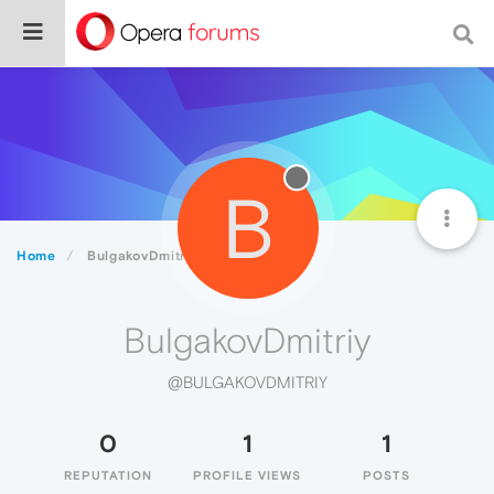
B
Home
BulgakovDmitriy
BulgakovDmitriy
@BULGAKOVDMITRIY
0
1
1
REPUTATION
PROFILE VIEWS
POSTS