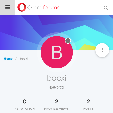
B
Home
bocxi
bocxi
@BOCXI
0
2
2
REPUTATION
PROFILE VIEWS
POSTS