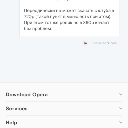
Переодически не может скачать с ютуба в
720p (такой пункт в меню есть при этом).
При этом тот же ролик но в 360р качает
без проблем.
Opera add-ons
Download Opera
Computer browsers
Services
Opera for Windows
Help
Add-ons
Opera for Mac