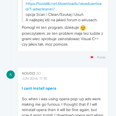
https://toolslib.net/downloads/viewdownloa
d/1-adwcleaner/
opcja Scan i Clean/Szukaj i Usuń.
A najlepiej idź na jakieś forum o wirusach.
Pomogl mi ten program, dziekuje
przeczytalem, ze ten problem maja tez ludzie z
grami wiec sprobuje zainstalowac Visual C++
czy jakos tak, moz pomoze.
Polski
AOUDI2
20
A
JUN 2014, 17:16
I cant install opera
So, when i was using opera pop-up ads were
making me go furious. I thought that if I will
reinstall opera then it will be fine again, but
now it wont install. I download opera and when