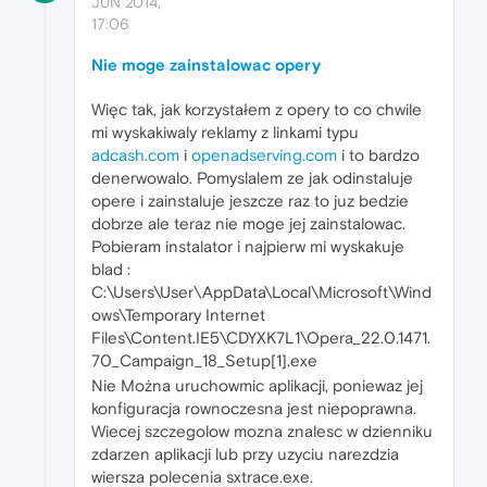
JUN 2014,
17:06
Nie moge zainstalowac opery
Więc tak, jak korzystałem z opery to co chwile
mi wyskakiwaly reklamy z linkami typu
adcash.com
i
openadserving.com
i to bardzo
denerwowalo. Pomyslalem ze jak odinstaluje
opere i zainstaluje jeszcze raz to juz bedzie
dobrze ale teraz nie moge jej zainstalowac.
Pobieram instalator i najpierw mi wyskakuje
blad :
C:\Users\User\AppData\Local\Microsoft\Wind
ows\Temporary Internet
Files\Content.IE5\CDYXK7L1\Opera_22.0.1471.
70_Campaign_18_Setup[1].exe
Nie Można uruchowmic aplikacji, poniewaz jej
konfiguracja rownoczesna jest niepoprawna.
Wiecej szczegolow mozna znalesc w dzienniku
zdarzen aplikacji lub przy uzyciu narezdzia
wiersza polecenia sxtrace.exe.