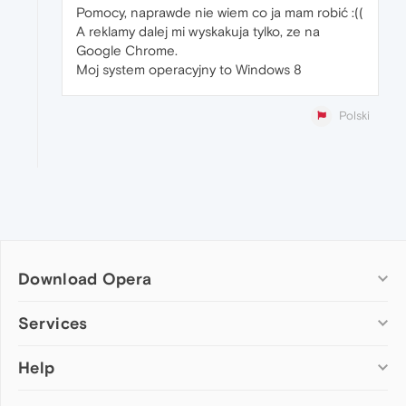
Pomocy, naprawde nie wiem co ja mam robić :((
A reklamy dalej mi wyskakuja tylko, ze na
Google Chrome.
Moj system operacyjny to Windows 8
Polski
Download Opera
Computer browsers
Services
Opera for Windows
Help
Add-ons
Opera for Mac
Opera account
Opera for Linux