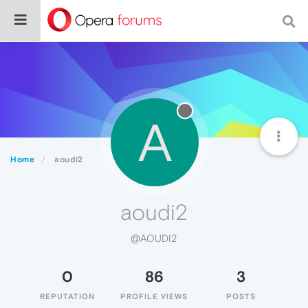
A
Home
aoudi2
aoudi2
@AOUDI2
0
86
3
REPUTATION
PROFILE VIEWS
POSTS