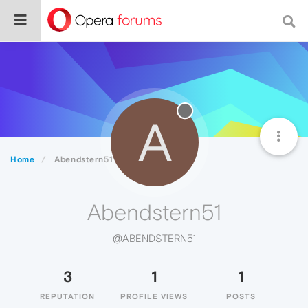
A
Home
Abendstern51
Abendstern51
@ABENDSTERN51
3
1
1
REPUTATION
PROFILE VIEWS
POSTS