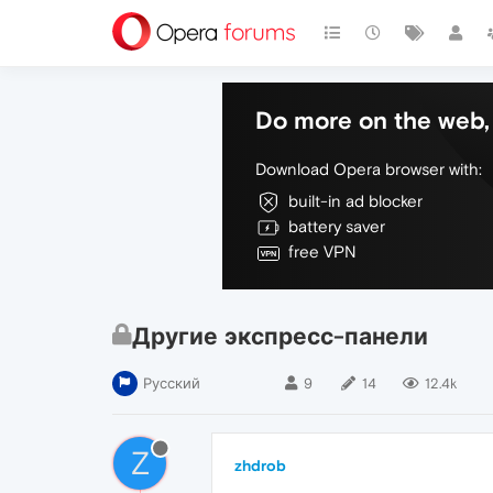
Do more on the web, 
Download Opera browser with:
built-in ad blocker
battery saver
free VPN
Другие экспресс-панели
Русский
9
14
12.4k
Z
zhdrob