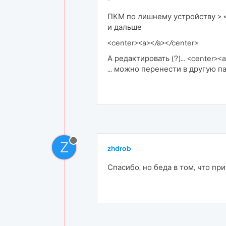
ПКМ по лишнему устройству > <
и дальше
<center><a>
</a></center>
А редактировать (?)... <center><
... можно перенести в другую пап
Z
zhdrob
Спасибо, но беда в том, что п