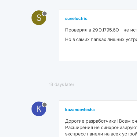
S
sunelectric
Проверил в 29.0.1795.60 - не и
Но в самих папках лишних устр
18 days later
K
kazancevlesha
Дорогие разработчики! Всем оч
Расширения не синхронизируютс
экспресс панели на всех устрой