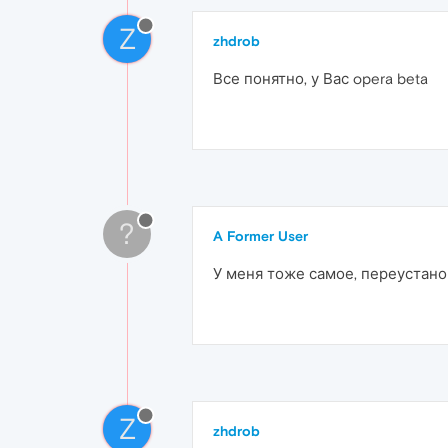
Z
zhdrob
Все понятно, у Вас opera beta
?
A Former User
У меня тоже самое, переустанов
Z
zhdrob