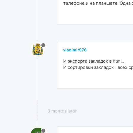
телефоне и на планшете. Одна 
vladimir976
И экспорта закладок в html...
И сортировки закладок... всех сра
3 months later