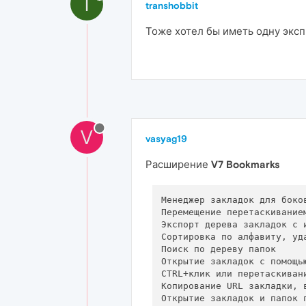
T
transhobbit
Тоже хотел бы иметь одну эксп
V
vasyag19
Расширение
V7 Bookmarks
Менеджер закладок для боко
Перемещение перетаскиванием
Экспорт дерева закладок с 
Сортировка по алфавиту, уд
Поиск по дереву папок

Открытие закладок с помощь
CTRL+клик или перетаскивани
Копирование URL закладки, в