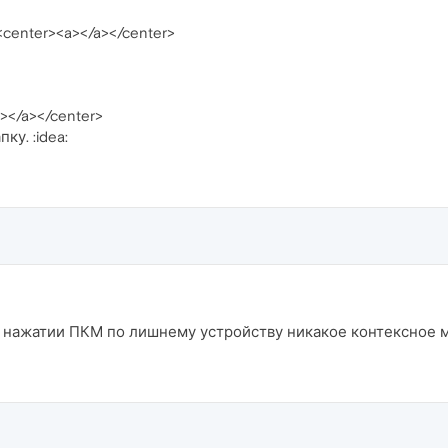
center><a>
</a></center>
a>
</a></center>
ку. :idea:
ри нажатии ПКМ по лишнему устройству никакое контексное 