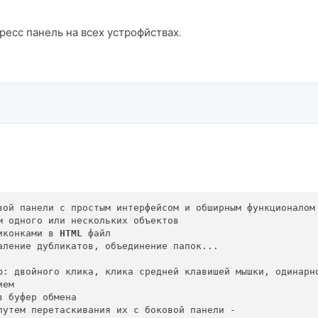
ресс панель на всех устрофйствах.
вой панели с простым интерфейсом и обширным функционалом

 одного или нескольких объектов

иконками в 
HTML
 файл

аление дубликатов, объединение папок...

ю: двойного клика, клика средней клавишей мышки, одинарно
ем

 буфер обмена
