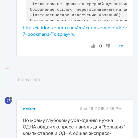
-
(если вам не нравится средний щелчок или ан
-
(автоматическое извлечение названий)

Сохранение всех открытых вкладок в качестве
Группировка закладок основных папок программ
https://addons.opera.com/en/extensions/details/v
Меню по клику правой кнопкой мыши:добавить з
7-bookmarks/?display=ru
копировать/вставить...

Статистика закладок

0
Обзор GIF в разделе 
"Как пользоваться"
8 days later
O
orsker
Sep 28, 2015, 3:56 PM
По моему глубокому убеждению нужна
ОДНА общая экспресс-панель для "больших"
компьютеров и ОДНА общая экспресс-