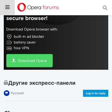
Do more on the web, with a fast and
secure browser!
Download Opera browser with:
built-in ad blocker
battery saver
free VPN
Download Opera
Другие экспресс-панели
Русский
Log in to reply