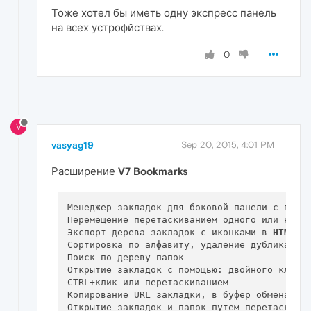
Тоже хотел бы иметь одну экспресс панель
на всех устрофйствах.
0
V
vasyag19
Sep 20, 2015, 4:01 PM
Расширение
V7 Bookmarks
Менеджер закладок для боковой панели с прост
Перемещение перетаскиванием одного или неско
Экспорт дерева закладок с иконками в 
HTML
 фа
Сортировка по алфавиту, удаление дубликатов,
Поиск по дереву папок

Открытие закладок с помощью: двойного клика,
CTRL+клик или перетаскиванием

Копирование URL закладки, в буфер обмена
