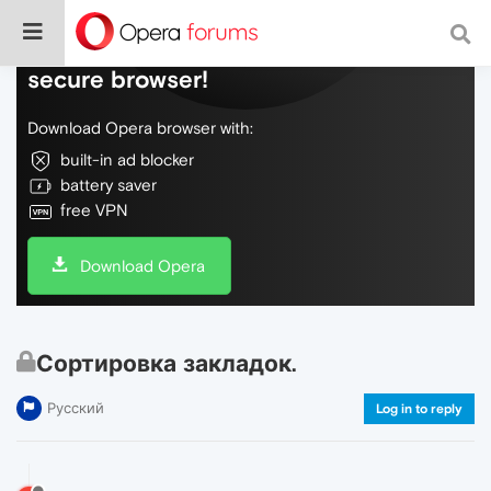
Do more on the web, with a fast and
secure browser!
Download Opera browser with:
built-in ad blocker
battery saver
free VPN
Download Opera
Сортировка закладок.
Русский
Log in to reply