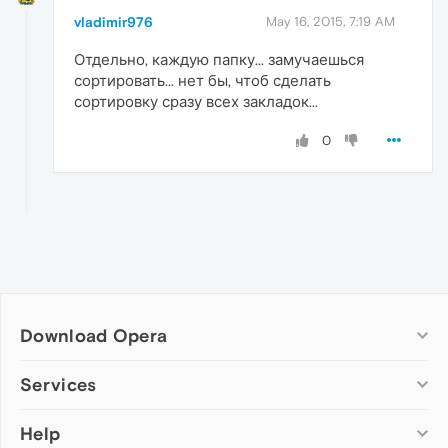
vladimir976
May 16, 2015, 7:19 AM
Отдельно, каждую папку... замучаешься
сортировать... нет бы, чтоб сделать
сортировку сразу всех закладок...
0
Download Opera
Computer browsers
Services
Opera for Windows
Help
Add-ons
Opera for Mac