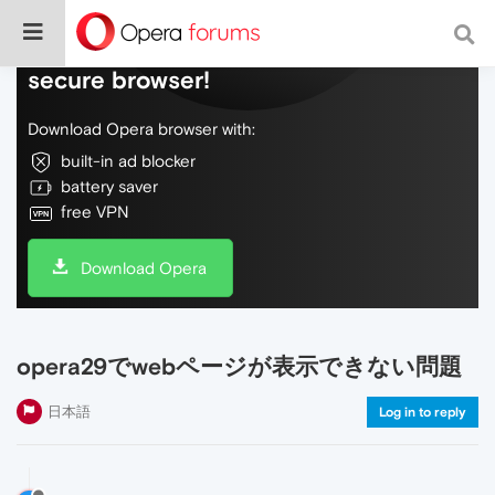
Do more on the web, with a fast and
secure browser!
Download Opera browser with:
built-in ad blocker
battery saver
free VPN
Download Opera
opera29でwebページが表示できない問題
日本語
Log in to reply