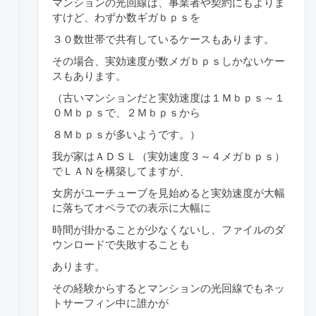
マンションの光回線は、事業者や契約にもよりま
すけど、わずか数ギガｂｐｓを
３０数世帯で共有しているケースもあります。
その場合、実効速度が数メガｂｐｓしかないケー
スもあります。
（古いマンションだと実効速度は１Ｍｂｐｓ～１
０Ｍｂｐｓで、２Ｍｂｐｓから
８Ｍｂｐｓが多いようです。）
我が家はＡＤＳＬ（実効速度３～４メガｂｐｓ）
でＬＡＮを構築してますが、
女房がユーチューブを見始めると実効速度が大幅
に落ちてオペラでの表示に大幅に
時間が掛かることが少なくないし、ファイルのダ
ウンロードで失敗することも
あります。
その経験からするとマンションの光回線でもネッ
トサーフィン中に誰かが