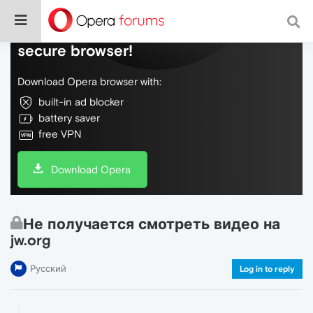
Do more on the web, with a fast and
secure browser!
Download Opera browser with:
built-in ad blocker
battery saver
free VPN
Download Opera
Не получается смотреть видео на
jw.org
Русский
Log in to reply