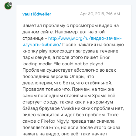
V
vault13dweller
Apr 30, 2015, 7:16 AM
Заметил проблему с просмотром видео на
данном сайте. Например, вот на этой
странице -
http://www.jw.org/ru/видео-зачем-
изучать-библию/
После нажатия на большую
кнопку play происходит загрузка в течение
пары секунд, а после этого пишет Error
loading media: File could not be played.
Проблема существует абсолютно во всех
посоледних версиях Оперы, что
девелоперки, что беты, что стабильной.
Проверял только что. Причем, на том же
самом последнем стабильном Хроме всё
стартует с ходу, также как и на хромиум
бэйзед браузере Vivaldi никаких проблем нет,
видео заводится и идет без проблем. Тоже
самое с Firefox Nigyly, правда там сначала
появляется Error, но если после этого снова
нажать на видео, оно всё-таки начнет