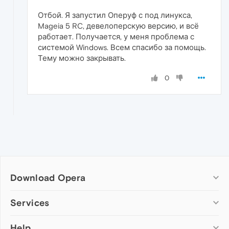
Отбой. Я запустил Оперуф с под линукса,
Mageia 5 RC, девелоперскую версию, и всё
работает. Получается, у меня проблема с
системой Windows. Всем спасибо за помощь.
Тему можно закрывать.
0
Download Opera
Computer browsers
Services
Opera for Windows
Help
Add-ons