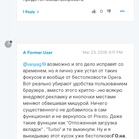
0
1 Reply
?
A Former User
Mar 23, 2019, 8:11 PM
@vasyag19
возможно и это дело исправят со
временем, но я лично уже устал от таких
фокусов и вообще от бестолковости Opera.
Вот реально убирают удобства пользованием
браузера , вместо этого критпо-..ню всякую
внедряют,рекламку и кнопочки местами
меняют обвешивая мишурой. Ничего
существенного не добавилось в сам
функционал и не вернулось от Presto. Даже
такие функции как "Отложенная загрузка
вкладок" , "Turbo" и те выкинули. Ну и я
выкидываю этот кусок уже бестолково
ГО.на
,