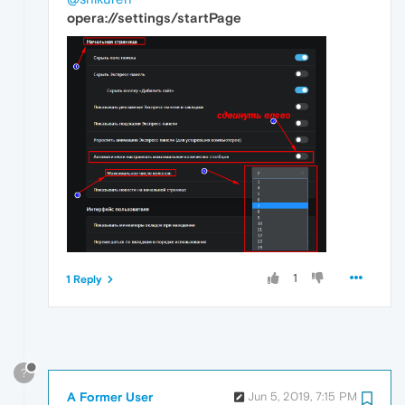
opera://settings/startPage
1
1 Reply
?
A Former User
Jun 5, 2019, 7:15 PM