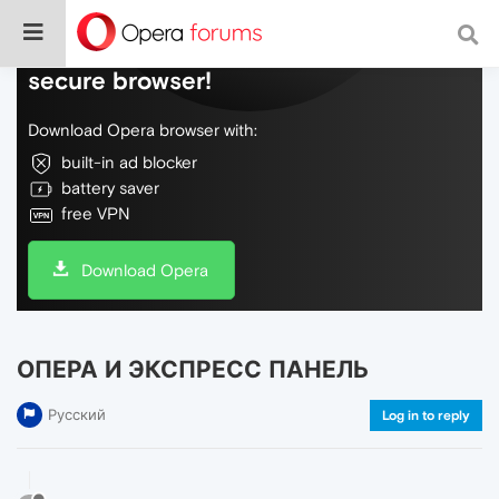
Do more on the web, with a fast and
secure browser!
Download Opera browser with:
built-in ad blocker
battery saver
free VPN
Download Opera
ОПЕРА И ЭКСПРЕСС ПАНЕЛЬ
Русский
Log in to reply