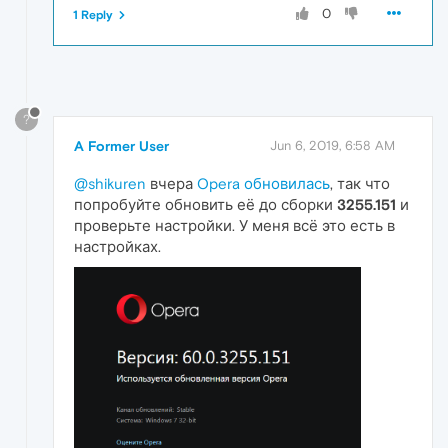
0
1 Reply
?
A Former User
Jun 6, 2019, 6:58 AM
@shikuren
вчера
Opera обновилась
, так что
попробуйте обновить её до сборки
3255.151
и
проверьте настройки. У меня всё это есть в
настройках.