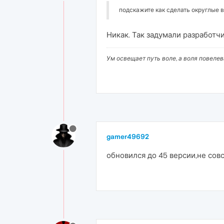
подскажите как сделать округлые 
Никак. Так задумали разработчи
Ум освещает путь воле, а воля повеле
gamer49692
обновился до 45 версии,не сов