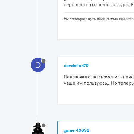
перевода на панели закладок. Е
Ум освещает путь воле, а воля повеле
D
dandelion79
Подскажите, как изменить поиск
чаще им пользуюсь... Но тепер
gamer49692