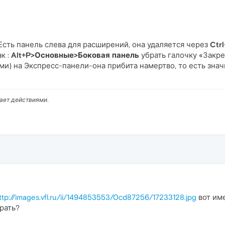
 Есть панель слева для расширений, она удаляется через
Ctrl
к :
Alt+P>Основные>Боковая панель
убрать галочку «Закре
и) на Экспресс-панели-она прибита намертво, то есть знач
вает действиями.
ttp://images.vfl.ru/ii/1494853553/0cd87256/17233128.jpg
вот име
рать?