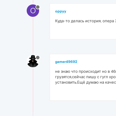
O
oppyy
Куда-то делась история, опера 
gamer49692
не знаю что происходит но в 4
грузятся,сейчас пишу с гугл х
установить.Ещё думаю на качес