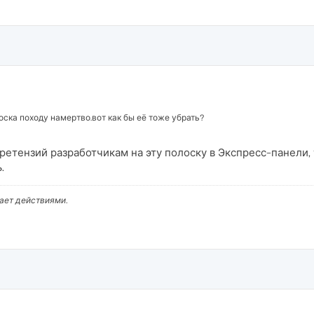
лоска походу намертво.вот как бы её тоже убрать?
ретензий разработчикам на эту полоску в Экспресс-панели, 
.
вает действиями.