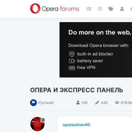
Do more on the web, 
Download Opera browser with:
built-in ad blocker
battery saver
free VPN
ОПЕРА И ЭКСПРЕСС ПАНЕЛЬ
Русский
139
445
676.9
operasilver40