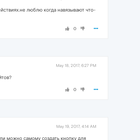
ействиях.не люблю когда навязывают что-
0
May 18, 2017, 6:27 PM
йтов?
0
May 19, 2017, 4:14 AM
или можно самому создать кнопку для