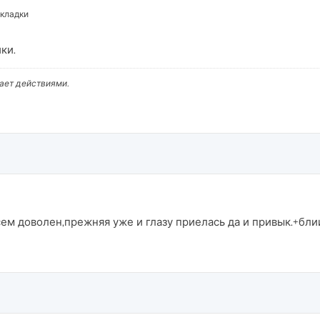
вкладки
ки.
вает действиями.
сем доволен,прежняя уже и глазу приелась да и привык.+бли