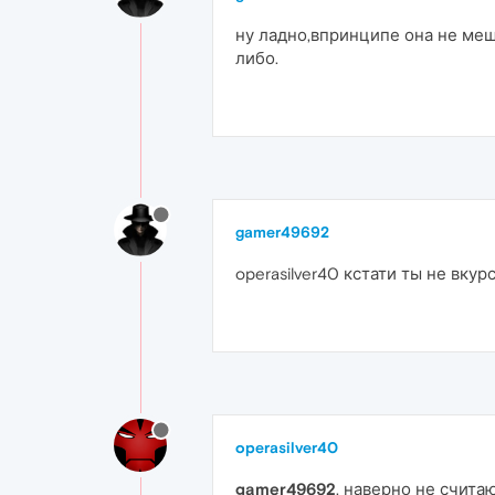
ну ладно,впринципе она не меш
либо.
gamer49692
operasilver40 кстати ты не вку
operasilver40
gamer49692
, наверно не счита