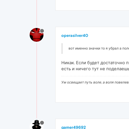
operasilver40
вот именно значки то я убрал а по
Никак. Если будет достаточно п
есть и ничего тут не поделаешь
Ум освещает путь воле, а воля повеле
gamer49692