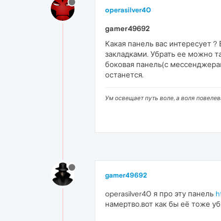
operasilver40
gamer49692
Какая панель вас интересует ?
закладками. Убрать ее можно та
боковая панель(с мессенджерам
останется.
Ум освещает путь воле, а воля повеле
gamer49692
operasilver40 я про эту панель
h
намертво.вот как бы её тоже уб