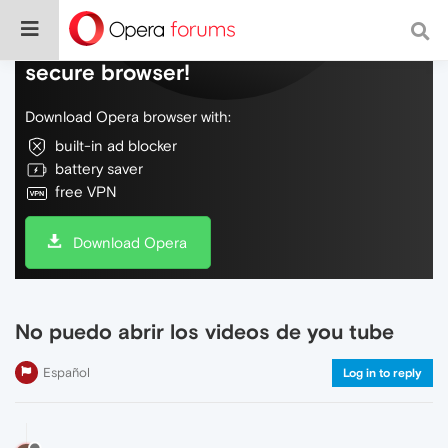
Do more on the web, with a fast and
secure browser!
Download Opera browser with:
built-in ad blocker
battery saver
free VPN
Download Opera
No puedo abrir los videos de you tube
Español
Log in to reply