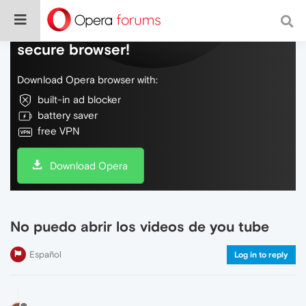
Do more on the web, with a fast and
secure browser!
Download Opera browser with:
built-in ad blocker
battery saver
free VPN
Download Opera
No puedo abrir los videos de you tube
Español
Log in to reply