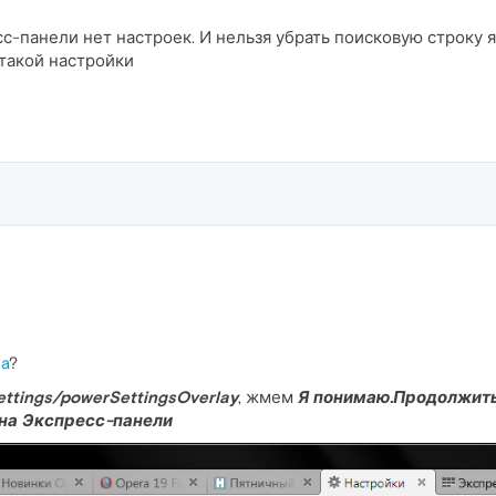
с-панели нет настроек. И нельзя убрать поисковую строку ян
такой настройки
ea
?
settings/powerSettingsOverlay
, жмем
Я понимаю.Продолжить.
 на Экспресс-панели