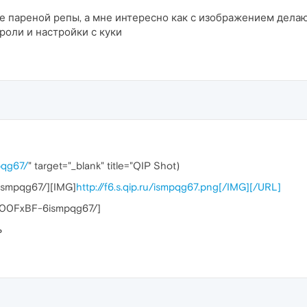
 пареной репы, а мне интересно как с изображением делаю
оли и настройки с куки
pqg67/
" target="_blank" title="QIP Shot)
6ismpqg67/][IMG]
http://f6.s.qip.ru/ismpqg67.png[/IMG][/URL]
.ru/00FxBF-6ismpqg67/]
ь