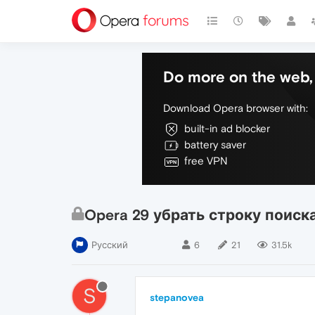
Do more on the web, 
Download Opera browser with:
built-in ad blocker
battery saver
free VPN
Opera 29 убрать строку поиск
Русский
6
21
31.5k
S
stepanovea