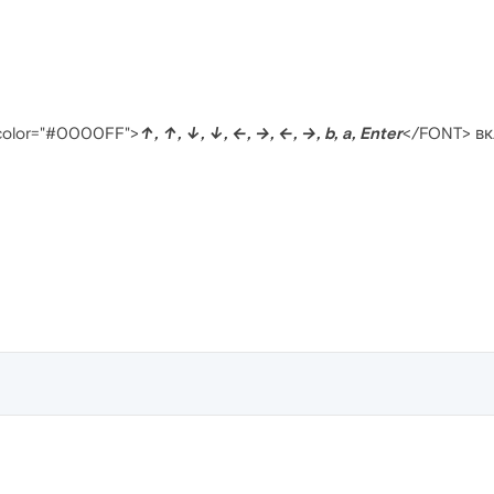
color="#0000FF">
↑, ↑, ↓, ↓, ←, →, ←, →, b, a, Enter
</FONT> вк