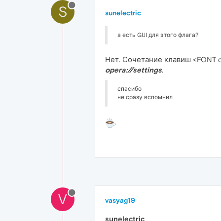
S
sunelectric
а есть GUI для этого флага?
Нет. Сочетание клавиш <FONT 
opera://settings
.
спасибо
не сразу вспомнил
V
vasyag19
sunelectric