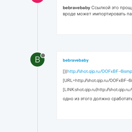
bebravebaby
Ссылкой это проще
вроде может импортировать пар
B
bebravebaby
[
](
http://shot.qip.ru/00FxBF-6ism
[URL=http://shot.qip.ru/00FxBF-
[LINK:shot.qip.ru|http://shot.qip
одно из этого должно сработат