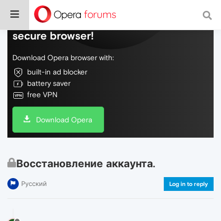
Do more on the web, with a fast and
secure browser!
Download Opera browser with:
built-in ad blocker
battery saver
free VPN
Download Opera
Восстановление аккаунта.
Русский
Log in to reply