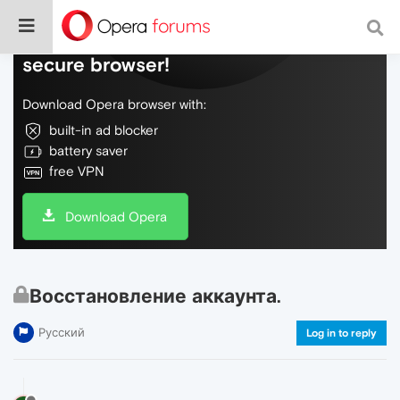
Do more on the web, with a fast and
secure browser!
Download Opera browser with:
built-in ad blocker
battery saver
free VPN
Download Opera
Восстановление аккаунта.
Русский
Log in to reply