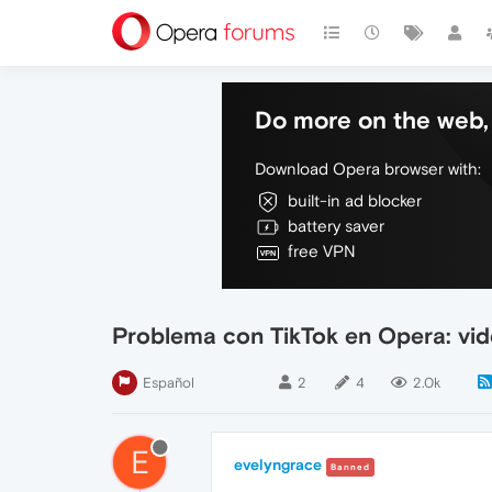
Do more on the web, 
Download Opera browser with:
built-in ad blocker
battery saver
free VPN
Problema con TikTok en Opera: vi
Español
2
4
2.0k
E
evelyngrace
Banned