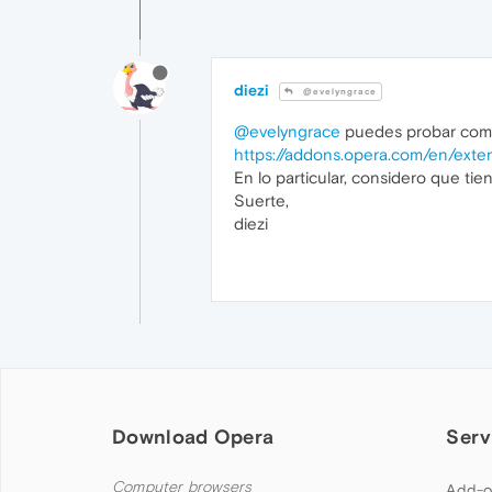
diezi
@evelyngrace
@evelyngrace
puedes probar como 
https://addons.opera.com/en/exten
En lo particular, considero que ti
Suerte,
diezi
Download Opera
Serv
Computer browsers
Add-o