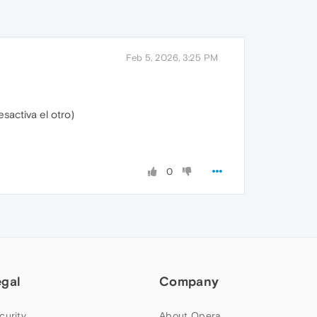
Feb 5, 2026, 3:25 PM
sactiva el otro)
0
egal
Company
curity
About Opera