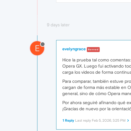
9 days later
E
evelyngrace
Banned
Hice la prueba tal como comentas:
Opera GX. Luego fui activando to
carga los videos de forma continua
Para comparar, también estuve pro
cargan de forma más estable en Op
general, sino de cómo Opera maneja
Por ahora seguiré afinando qué exte
¡Gracias de nuevo por la orientaci
1 Reply
Last reply
Feb 5, 2026, 3:25 PM