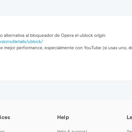
alternativa al bloqueador de Opera el ublock origin:
sions/details/ublock/
ene mejor performance, especialmente con YouTube (si usas uno, de
ices
Help
L
ns
Help & support
Se