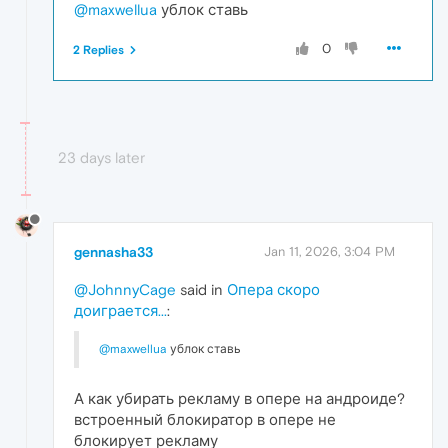
@maxwellua
ублок ставь
0
2 Replies
23 days later
gennasha33
Jan 11, 2026, 3:04 PM
@JohnnyCage
said in
Опера скоро
доиграется...
:
@maxwellua
ублок ставь
А как убирать рекламу в опере на андроиде?
встроенный блокиратор в опере не
блокирует рекламу