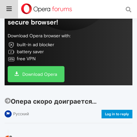
Do more on the web, with a fast and
secure browser!
Download Opera browser with:
built-in ad blocker
battery saver
free VPN
Download Opera
Опера скоро доиграется...
Русский
Log in to reply