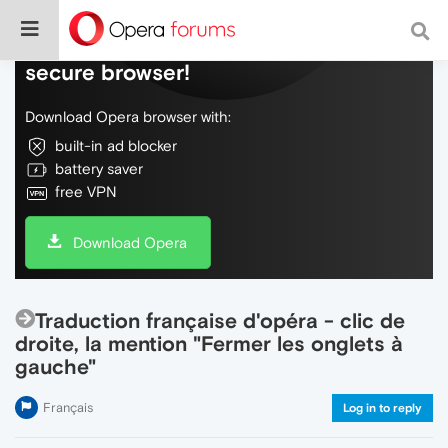
Do more on the web, with a fast and
secure browser!
Download Opera browser with:
built-in ad blocker
battery saver
free VPN
Download Opera
Traduction française d'opéra - clic de
droite, la mention "Fermer les onglets à
gauche"
Français
Log in to reply