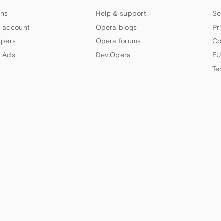
ns
Help & support
Se
 account
Opera blogs
Pr
apers
Opera forums
Co
 Ads
Dev.Opera
EU
Te