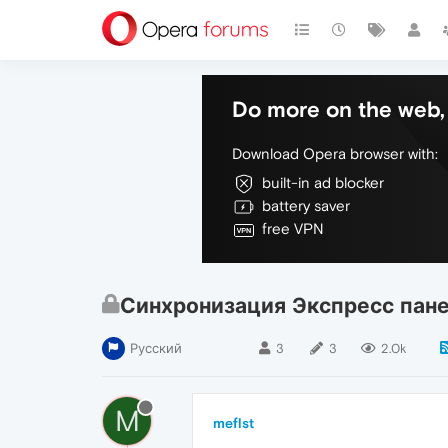
Do more on the web, 
Download Opera browser with:
built-in ad blocker
battery saver
free VPN
Синхронизация Экспресс пан
Русский
3
3
2.0k
M
meflst