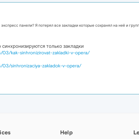
кспресс панели? Я потерял все закладки которые сохранял на неё и группир
то синхронизируются только закладки
5/03/kak-sinhronizirovat-zakladki-v-opera/
5/03/sinhronizaciya-zakladok-v-opera/
ices
Help
L