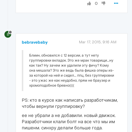
0
B
bebravebaby
Mar 17, 2015, 9:16 AM
Блиин, обновился с 12 версии, а тут нету
группировки вкладок. Это же мрак товарищи....ну
как так? Ну зачем же удалили эту фичу? Кому
она мешала? Это же ведь была фишка оперы из-
за которой на ней и сидел.... ппц, без группировки
- это ужас же как неудобно, прям не браузер и
хромоподобное бревно((((
PS: кто в курсе как написать разработчикам,
чтобы вернули группировку?
ее не убрали а не добавили. новый движок.
Разработчики клали болт на все что мы им
пишенм. синхру делали больше года.