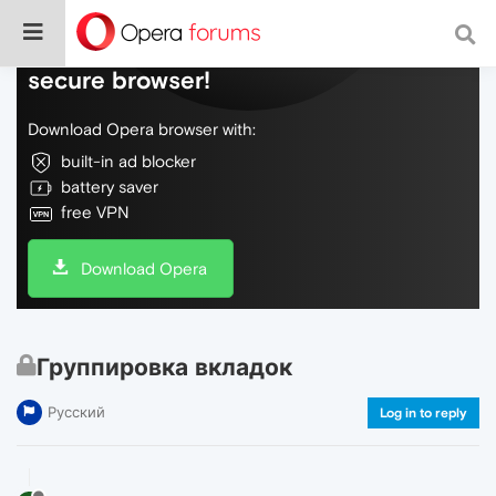
Do more on the web, with a fast and
secure browser!
Download Opera browser with:
built-in ad blocker
battery saver
free VPN
Download Opera
Группировка вкладок
Русский
Log in to reply