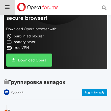
Do more on the web, with a fast and
secure browser!
Download Opera browser with:
built-in ad blocker
battery saver
free VPN
Download Opera
Группировка вкладок
Русский
Log in to reply