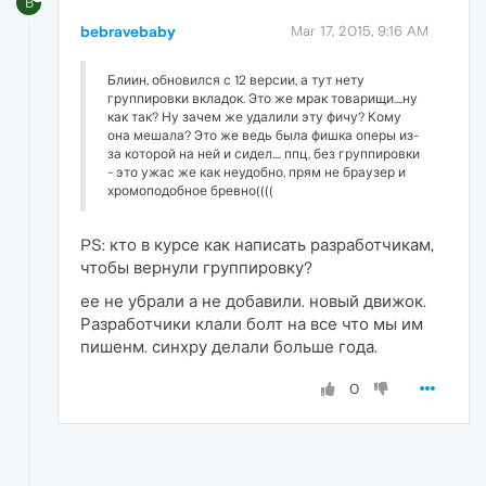
B
bebravebaby
Mar 17, 2015, 9:16 AM
Блиин, обновился с 12 версии, а тут нету
группировки вкладок. Это же мрак товарищи....ну
как так? Ну зачем же удалили эту фичу? Кому
она мешала? Это же ведь была фишка оперы из-
за которой на ней и сидел.... ппц, без группировки
- это ужас же как неудобно, прям не браузер и
хромоподобное бревно((((
PS: кто в курсе как написать разработчикам,
чтобы вернули группировку?
ее не убрали а не добавили. новый движок.
Разработчики клали болт на все что мы им
пишенм. синхру делали больше года.
0