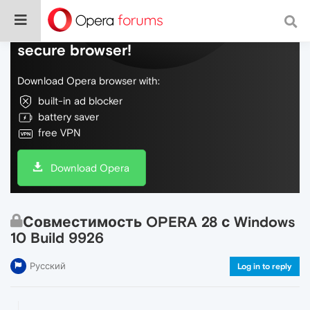
Do more on the web, with a fast and
secure browser!
Download Opera browser with:
built-in ad blocker
battery saver
free VPN
Download Opera
Совместимость OPERA 28 с Windows
10 Build 9926
Русский
Log in to reply