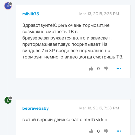
M
mihlik75
Mar 13, 2015, 2:25 PM
Здравствуйте!Opera очень тормозит,не
возможно смотреть ТВ в
браузере,загружается долго и зависает ,
притормаживает,звук похрипывает.На
виндовс 7 и XP вроде всё нормально но
тормозит немного видео ,когда смотришь ТВ.
0
B
bebravebaby
Mar 13, 2015, 7:08 PM
в этой версии движка баг с html5 video
0