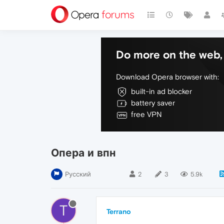
Do more on the web, 
Download Opera browser with:
built-in ad blocker
battery saver
free VPN
Опера и впн
Русский
2
3
5.9k
T
Terrano