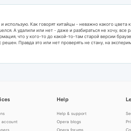
и использую. Как говорят китайцы - неважно какого цвета 
елся. А удалили или нет - даже и разбираться не хочу, все
ормация, что у кого-то до какой-то-там старой версии брауз
с решен. Правда это или нет проверять не стану, на экспер
ices
Help
L
ns
Help & support
Se
 account
Opera blogs
Pr
apers
Opera forums
Co