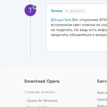
T
Terrano
@SuperYarik
@SuperYarik
Вот сторонние ВПН 
встроенном свет клином не сош
не поделать. Но ведь есть инф
запретить обновляться и вопро
Download Opera
Serv
Computer browsers
Add-o
Opera
Opera for Windows
Wallp