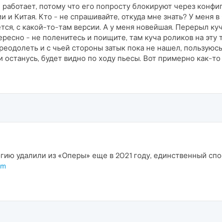
е работает, потому что его попросту блокируют через конф
и и Китая. Кто - не спрашивайте, откуда мне знать? У меня 
ется, с какой-то-там версии. А у меня новейшая. Перерыл ку
ересно - не поленитесь и поищите, там куча роликов на эту 
преодолеть и с чьей стороны затык пока не нашел, пользую
 останусь, будет видно по ходу пьесы. Вот примерно как-то 
огию удалили из «Оперы» еще в 2021 году, единственный сп
om