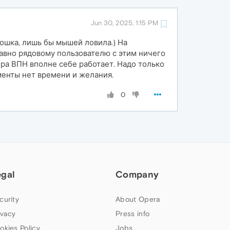
Jun 30, 2025, 1:15 PM
кошка, лишь бы мышей ловила.) На
 равно рядовому пользователю с этим ничего
ера ВПН вполне себе работает. Надо только
именты нет времени и желания.
0
egal
Company
curity
About Opera
ivacy
Press info
okies Policy
Jobs