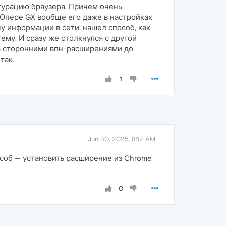
игурацию браузера. Причем очень
в Опере GX вообще его даже в настройках
чу информации в сети, нашел способ, как
тему. И сразу же столкнулся с другой
сь сторонними впн-расширениями до
так.
1
Jun 30, 2025, 8:12 AM
особ — установить расширение из Chrome
0