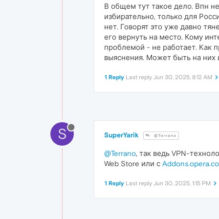
В общем тут такое дело. Впн н
избирательно, только для Росси
нет. Говорят это уже давно тян
его вернуть на место. Кому инт
проблемой - не работает. Как 
выяснения. Может быть на них и
1 Reply
Last reply
Jun 30, 2025, 8:12 AM
S
SuperYarik
@Terrano
@Terrano
, так ведь VPN-технол
Web Store или с
Addons.opera.c
1 Reply
Last reply
Jun 30, 2025, 1:15 PM